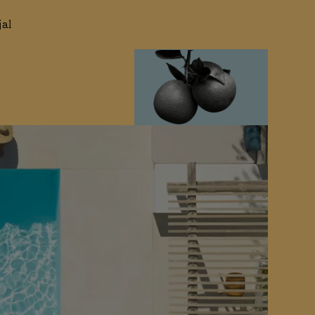
jal
EN